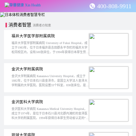
400-808-9911
消费者智慧
消費者の知恵
福井大学医学部附属病院
福井大学医学部附属病院 University of Fukui Hospital，成
立于1983年，位于日本福井县吉田郡永平寺町的福井大学
松冈校区内，设有500张床位，于1994年获得日本厚生劳动
省评定的“特定功能医院”资质。
金沢大学附属病院
金沢大学附属病院 Kanazawa University Hospital，成立于
1882年，位于日本石川县金泽市，是国立大学法人金泽大
学附属的大学医院。医院设置33个科室，838张床位。是日
本厚生劳动省认定的“日本特定功能医院”。
金沢医科大学病院
金沢医科大学病院 Kanazawa Medical University Hospital，
成立于1974年，是位于日本石川县河北郡内滩町的金泽医
科大学的附属医院，1994年获得日本厚生劳动省认定的“特
定功能医院”，医院设有835张病床。
琉球大学病院