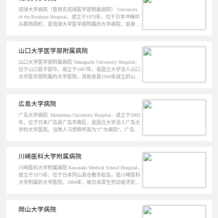
琉球大学病院（曾用名琉球医学部附属病院） University
of the Ryukyus Hospital，成立于1970年，位于日本冲绳中
头郡西原町，是琉球大学医学部附属的大学病院，前身是
1966年的成立的新那霸医院，是日本最南端、最西端、同
时也是冲绳县唯一的大学医院。
山口大学医学部附属病院
山口大学医学部附属病院 Yamaguchi University Hospital，
位于山口县宇部市，成立于1967年，是国立大学法人山口
大学医学部附属的大学医院，其前身是1946年成立的山口
县医学专门学校附属医院，1994年，医院被日本厚生劳动
省评定为“特定功能医院”，医院共设有30个诊疗科和24个
诊疗室，756张床位，是山口县内唯一的特定功能医院。
広島大学病院
广岛大学病院 Hiroshima University Hospital，成立于2003
年，位于日本广岛县广岛市南区，是国立大学法人广岛大
学的大学医院。当地人习惯称呼其为“广大病院”。广岛大
学病院前身为1877年成立的公立广岛病院，在经过一系列
的制度整合后，发展到现在的规模。
川崎医科大学附属病院
川崎医科大学附属病院 Kawasaki Medical School Hospital，
成立于1973年，位于日本冈山县仓敷市松岛，是川崎医科
大学附属的大学医院。1994年，被日本厚生劳动省评定为
“特定功能医院”。截至2021年4月，医院设有1182个床位，
34个诊疗科室，员工数合计2184名。
岡山大学病院