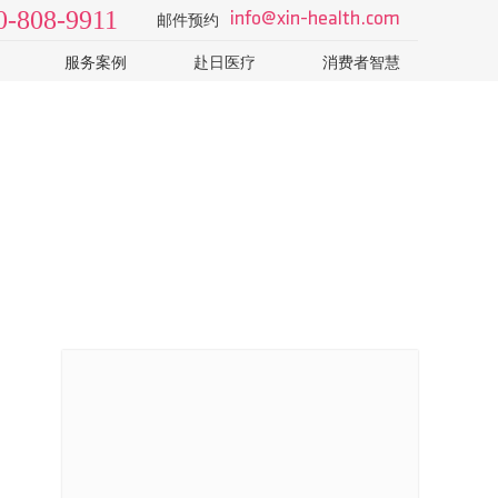
0-808-9911
info@xin-health.com
邮件预约
服务案例
赴日医疗
消费者智慧
级2日
视频 v-log
日本医院
了解日本医疗体系和医院
院
病种知识
如何选择专业的日本体检
T-CT
科普视频
怎样识别山寨机构的销售
日本体检误区：PET-CT