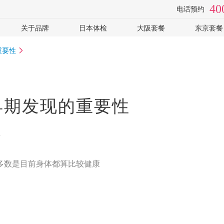
40
电话预约
关于品牌
日本体检
大阪套餐
东京套餐
检
视频专访
体检医院
全面高级2日
癌筛-高
重要性
手
套餐价格
心脑血管
癌筛-住
常见问题
女性专用
可选: PE
企业客户
可选: 肠镜
全部
早期发现的重要性
体检常识
全部
布
多数是目前身体都算比较健康