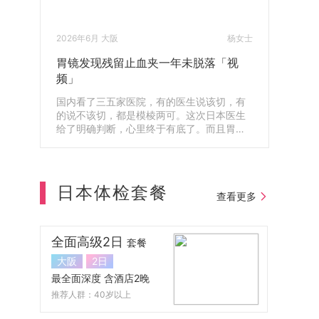
2026年6月 大阪
杨女士
胃镜发现残留止血夹一年未脱落「视
频」
国内看了三五家医院，有的医生说该切，有
的说不该切，都是模棱两可。这次日本医生
给了明确判断，心里终于有底了。而且胃镜
还查出体内残留了一年的止血夹，第二天就
帮我安排取出来了，真的很感谢。
日本体检套餐
查看更多
全面高级2日
套餐
大阪
2日
最全面深度 含酒店2晚
推荐人群：40岁以上