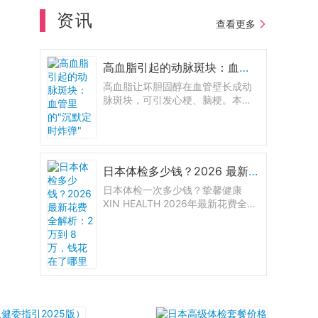
资讯
查看更多
高血脂引起的动脉斑块：血管里的"沉默定时炸弹"
高血脂让坏胆固醇在血管壁长成动
脉斑块，可引发心梗、脑梗。本文
讲清斑块风险、颈动脉超声与冠脉
钙化积分等检查方法，以及他汀与
生活方式如何稳住甚至逆转斑块。
日本体检多少钱？2026 最新花费全解析：2 万到 8 万，钱花在了哪里
日本体检一次多少钱？挚馨健康
XIN HEALTH 2026年最新花费全解
析：大阪7档套餐从2.6万到8.2万，
东京三大医院价格对比，胃肠镜+息
肉切除明细全公开。