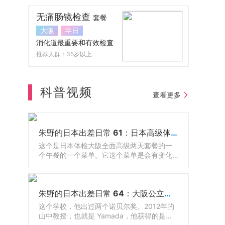
无痛肠镜检查
套餐
大阪
半日
消化道最重要和有效检查
推荐人群：35岁以上
科普视频
查看更多
朱野的日本出差日常 61：日本高级体检配套餐食
这个是日本体检大阪全面高级两天套餐的一
个午餐的一个菜单。它这个菜单是会有变化
的，随着季节的不同，它会有调整，有鱼还
有牛肉，因为日餐呢有很多生的东西嘛，那
有的人吃不惯，那么其实还可以有西餐可以
朱野的日本出差日常 64：大阪公立大学医学院和附属医院
选的。
这个学校，他出过两个诺贝尔奖。2012年的
山中教授，也就是 Yamada，他获得的是诺