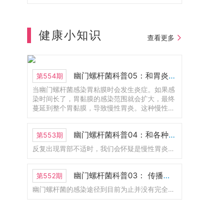
贝尔生理学和医学奖。山中教授呢，他就是
大阪公立大学医学部博士毕业的，也在这边
工作了很长一段时间。1925年成立的，到今
年正好是100周年。以前叫大阪市立大学医学
健康小知识
部附属医院。那么2024年的时候呢，和大阪
查看更多
府立大学合并了。那现在改名为大阪公立大
学医学部附属医院。这里呢是护理学部，那
他也是医学部的一部分。这里有一个新的
LOGO.还有一位呢，是2008年的诺贝尔物理
幽门螺杆菌科普05：和胃炎的关系
第554期
学奖，不过呢，现在人已经去世了。
当幽门螺杆菌感染胃粘膜时会发生炎症。如果感
染时间长了，胃黏膜的感染范围就会扩大，最终
蔓延到整个胃黏膜，导致慢性胃炎。这种慢性胃
炎称为幽门螺杆菌感染性胃炎。幽门螺杆菌感染
的胃炎会导致胃溃疡、十二指肠溃疡和萎缩性胃
幽门螺杆菌科普04：和各种胃病的关系
第553期
炎，其中一些会发展为胃癌。
反复出现胃部不适时，我们会怀疑是慢性胃炎、胃溃疡、十二指肠溃疡等疾病引起的。胃炎、胃溃疡、十二指肠溃疡患者，特别是反复复发时，通常感染幽门螺杆菌。
幽门螺杆菌科普03： 传播途径是什么？如何预防感染？
第552期
幽门螺杆菌的感染途径到目前为止并没有完全搞清楚。但从最近的研究来看，毫无疑问幽门螺杆菌会通过“口口传播”。据说感染幽门螺杆菌的绝大部分是5岁以下的婴儿。这主要是因为幼儿时期的胃是弱酸性的，幽门螺杆菌更容易存活。基于这个原因，有人怀疑幽门螺杆菌是由母亲传染给婴儿。因此要避免成年人口对口的给婴儿进行喂食。