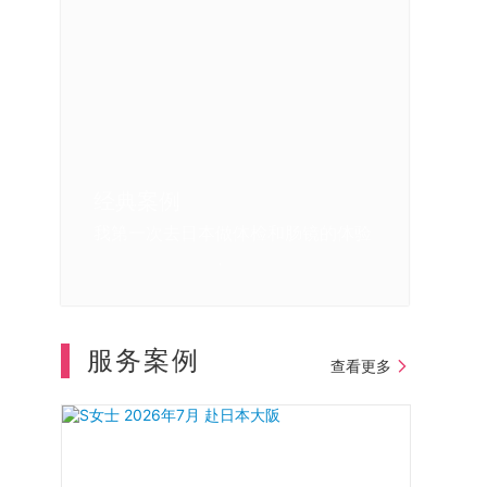
经典案例
经典案例
经典案例
经典案例
直肠癌手术后，到日本做高级防癌体检的
我在日本体检的亲身感受
日本体检中重大疾病的早期发现
我第一次去日本做体检和肠镜的体验
全过程
服务案例
查看更多