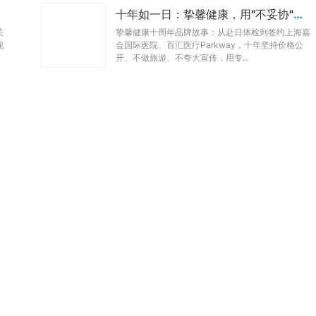
十年如一日：挚馨健康，用"不妥协"赢得用户口碑
关
挚馨健康十周年品牌故事：从赴日体检到签约上海嘉
现
会国际医院、百汇医疗Parkway，十年坚持价格公
开、不做旅游、不夸大宣传，用专...