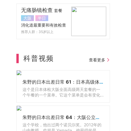
无痛肠镜检查
套餐
大阪
半日
消化道最重要和有效检查
推荐人群：35岁以上
科普视频
查看更多
朱野的日本出差日常 61：日本高级体检配套餐食
这个是日本体检大阪全面高级两天套餐的一
个午餐的一个菜单。它这个菜单是会有变化
的，随着季节的不同，它会有调整，有鱼还
有牛肉，因为日餐呢有很多生的东西嘛，那
有的人吃不惯，那么其实还可以有西餐可以
朱野的日本出差日常 64：大阪公立大学医学院和附属医院
选的。
这个学校，他出过两个诺贝尔奖。2012年的
山中教授，也就是 Yamada，他获得的是诺