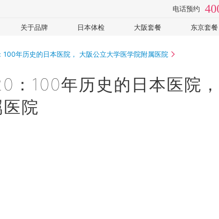
40
电话预约
关于品牌
日本体检
大阪套餐
东京套餐
检
视频专访
体检医院
全面高级2日
癌筛-高
：100年历史的日本医院， 大阪公立大学医学院附属医院
手
套餐价格
心脑血管
癌筛-住
常见问题
女性专用
可选: PE
0：100年历史的日本医院，
企业客户
可选: 肠镜
全部
体检常识
全部
属医院