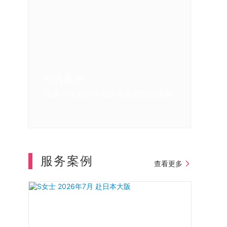
经典案例
经典案例
经典案例
我在日本体检的亲身感受
日本体检中重大疾病的早期发现
我第一次去日本做体检和肠镜的体验
服务案例
查看更多