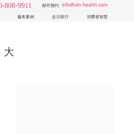
0-808-9911
info@xin-health.com
邮件预约
服务案例
赴日医疗
消费者智慧
级2日
视频 v-log
日本医院
了解日本医疗体系和医院
院
病种知识
如何选择专业的日本体检
T-CT
科普视频
怎样识别山寨机构的销售
 大
日本体检误区：PET-CT