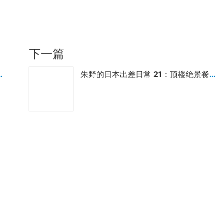
下一篇
eno Harukas 观景台
朱野的日本出差日常 21：顶楼绝景餐厅，日本体检套餐的高级餐食