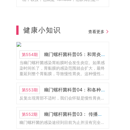
贝尔生理学和医学奖。山中教授呢，他就是
大阪公立大学医学部博士毕业的，也在这边
工作了很长一段时间。1925年成立的，到今
年正好是100周年。以前叫大阪市立大学医学
部附属医院。那么2024年的时候呢，和大阪
健康小知识
查看更多
府立大学合并了。那现在改名为大阪公立大
学医学部附属医院。这里呢是护理学部，那
他也是医学部的一部分。这里有一个新的
LOGO.还有一位呢，是2008年的诺贝尔物理
幽门螺杆菌科普05：和胃炎的关系
第554期
学奖，不过呢，现在人已经去世了。
当幽门螺杆菌感染胃粘膜时会发生炎症。如果感
染时间长了，胃黏膜的感染范围就会扩大，最终
蔓延到整个胃黏膜，导致慢性胃炎。这种慢性胃
炎称为幽门螺杆菌感染性胃炎。幽门螺杆菌感染
的胃炎会导致胃溃疡、十二指肠溃疡和萎缩性胃
幽门螺杆菌科普04：和各种胃病的关系
第553期
炎，其中一些会发展为胃癌。
反复出现胃部不适时，我们会怀疑是慢性胃炎、胃溃疡、十二指肠溃疡等疾病引起的。胃炎、胃溃疡、十二指肠溃疡患者，特别是反复复发时，通常感染幽门螺杆菌。
幽门螺杆菌科普03： 传播途径是什么？如何预防感染？
第552期
幽门螺杆菌的感染途径到目前为止并没有完全搞清楚。但从最近的研究来看，毫无疑问幽门螺杆菌会通过“口口传播”。据说感染幽门螺杆菌的绝大部分是5岁以下的婴儿。这主要是因为幼儿时期的胃是弱酸性的，幽门螺杆菌更容易存活。基于这个原因，有人怀疑幽门螺杆菌是由母亲传染给婴儿。因此要避免成年人口对口的给婴儿进行喂食。