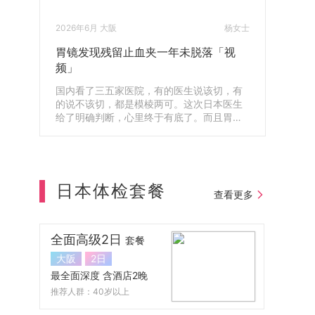
2026年6月 大阪
杨女士
胃镜发现残留止血夹一年未脱落「视
频」
国内看了三五家医院，有的医生说该切，有
的说不该切，都是模棱两可。这次日本医生
给了明确判断，心里终于有底了。而且胃镜
还查出体内残留了一年的止血夹，第二天就
帮我安排取出来了，真的很感谢。
日本体检套餐
查看更多
全面高级2日
套餐
大阪
2日
最全面深度 含酒店2晚
推荐人群：40岁以上