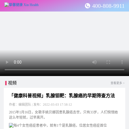
400-808-9911
视频
查看更多 >
「健康科普视频」乳腺钼靶：乳腺癌的早期筛查方法
作者：编辑团队 | 发布：2022-03-03 17:58:12
2015年1月16日，女歌手姚贝娜因患乳腺癌去世，只有33岁，人们惋惜她
这么年轻就，过早离开。