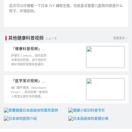
这次可以仔细看一下日本 IVF 辅助生殖，也就是试管婴儿医院内部是什么
样子，环境如何。
其他健康科普视频
查看更多 >
ニュース
「健康科普视频」什么是肝硬化？如何检查和预防？
肝硬化 Cirrhosis，指的是原
本柔软的肝脏，由于组织纤
维化导致肝脏整体变硬的一
种疾病。在我们国家，导致
肝脏受损的最大因素是肝炎
病毒，而且主要是乙肝和丙
「医学常识视频」幽门螺杆菌如何感染胃部？
肝病毒，大约占整体的80%
左右，酒精导致的肝脏受损
幽门螺杆菌病（Helicobacter
大约占10%左右，剩余的10%
Pylori），是目前唯一能够在
是由药物副作用或自身免疫
人胃里长期生存的细菌。胃
系统引起的。
在消化食物的时候，会分泌
胃酸，pH值大约为2左右，是
非常强的酸性了。几乎能杀
死所有常见细菌，但幽门螺
杆菌却可以长期在胃部强酸
的环境中生存繁殖，被世界
卫生组织 WHO 列为一类致
癌物。