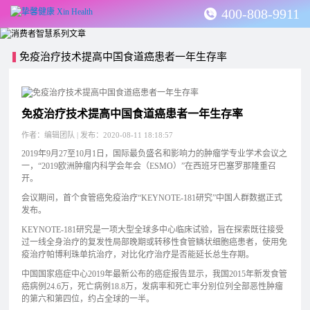
400-808-9911
免疫治疗技术提高中国食道癌患者一年生存率
免疫治疗技术提高中国食道癌患者一年生存率
作者：编辑团队 | 发布：2020-08-11 18:18:57
2019年9月27至10月1日，国际最负盛名和影响力的肿瘤学专业学术会议之
一，“2019欧洲肿瘤内科学会年会（ESMO）”在西班牙巴塞罗那隆重召
开。
会议期间，首个食管癌免疫治疗“KEYNOTE-181研究”中国人群数据正式
发布。
KEYNOTE-181研究是一项大型全球多中心临床试验，旨在探索既往接受
过一线全身治疗的复发性局部晚期或转移性食管鳞状细胞癌患者，使用免
疫治疗帕博利珠单抗治疗，对比化疗治疗是否能延长总生存期。
中国国家癌症中心2019年最新公布的癌症报告显示，我国2015年新发食管
癌病例24.6万，死亡病例18.8万，发病率和死亡率分别位列全部恶性肿瘤
的第六和第四位，约占全球的一半。