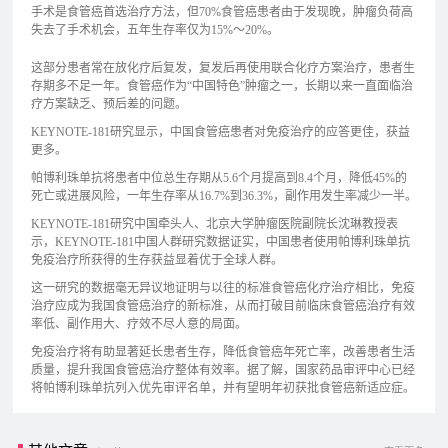
手术是食管癌首选治疗方法，但70%食管癌患者由于发现晚，肿瘤负荷高
失去了手术机会，五年生存率仅为15%～20%。
这部分患者常在放化疗后复发，复发后再使用联合化疗方案治疗，患者生
存期多不足一年。食管癌作为“中国特色”肿瘤之一，长期以来一直面临治
疗方案缺乏、预后差的问题。
KEYNOTE-181研究显示，中国食管癌患者对免疫治疗的应答更佳，获益
更多。
帕博利珠单抗将患者中位总生存期从5.6个月提高到8.4个月，降低45%的
死亡或进展风险，一年生存率从16.7%到36.3%，副作用发生率减少一半。
KEYNOTE-181研究中国牵头人、北京大学肿瘤医院副院长沈琳教授表
示，KEYNOTE-181中国人群研究数据证实，中国患者使用帕博利珠单抗
免疫治疗所获得的生存获益显着优于全球人群。
这一研究的数据毫无异议地证明与以往的标准食管癌化疗治疗相比，免疫
治疗应成为我国食管癌治疗的新标准，从而打破目前临床食管癌治疗有效
率低、副作用大、疗效不尽人意的局面。
免疫治疗将有助显著延长患者生存，降低食管癌年死亡率，改善患者生活
质量，提升我国食管癌治疗整体有效率。据了解，国家药品审评中心已经
将帕博利珠单抗列入优先审评名单，并有望明年初获批食管癌新适应症。