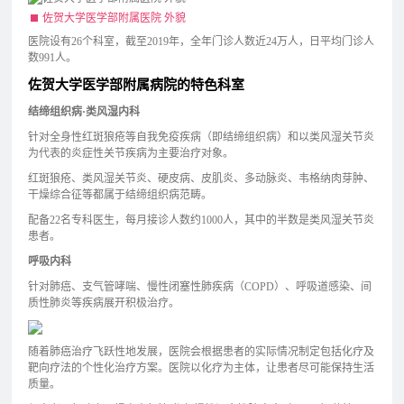
佐贺大学医学部附属医院 外貌
医院设有26个科室，截至2019年，全年门诊人数近24万人，日平均门诊人
数991人。
佐贺大学医学部附属病院的特色科室
结缔组织病·类风湿内科
针对全身性红斑狼疮等自我免疫疾病（即结缔组织病）和以类风湿关节炎
为代表的炎症性关节疾病为主要治疗对象。
红斑狼疮、类风湿关节炎、硬皮病、皮肌炎、多动脉炎、韦格纳肉芽肿、
干燥综合征等都属于结缔组织病范畴。
配备22名专科医生，每月接诊人数约1000人，其中的半数是类风湿关节炎
患者。
呼吸内科
针对肺癌、支气管哮喘、慢性闭塞性肺疾病（COPD）、呼吸道感染、间
质性肺炎等疾病展开积极治疗。
随着肺癌治疗飞跃性地发展，医院会根据患者的实际情况制定包括化疗及
靶向疗法的个性化治疗方案。医院以化疗为主体，让患者尽可能保持生活
质量。