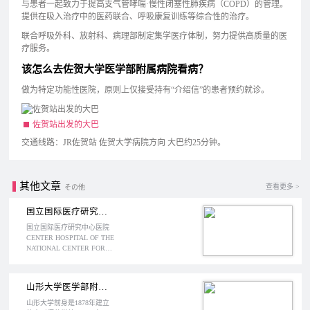
与患者一起致力于提高支气管哮喘·慢性闭塞性肺疾病（COPD）的管理。
提供在吸入治疗中的医药联合、呼吸康复训练等综合性的治疗。
联合呼吸外科、放射科、病理部制定集学医疗体制，努力提供高质量的医
疗服务。
该怎么去佐贺大学医学部附属病院看病？
做为特定功能性医院，原则上仅接受持有“介绍信”的患者预约就诊。
佐贺站出发的大巴
交通线路：JR佐贺站 佐贺大学病院方向 大巴约25分钟。
其他文章
查看更多 >
その他
国立国际医疗研究中心医院
国立国际医疗研究中心医院
CENTER HOSPITAL OF THE
NATIONAL CENTER FOR
GLOBAL HEALTH AND
MEDICINE，成立于1868
年，位于日本东京。这是日
山形大学医学部附属医院
本开设的第四个国际性机
构，擅长感染症、骨科以及
山形大学前身是1878年建立