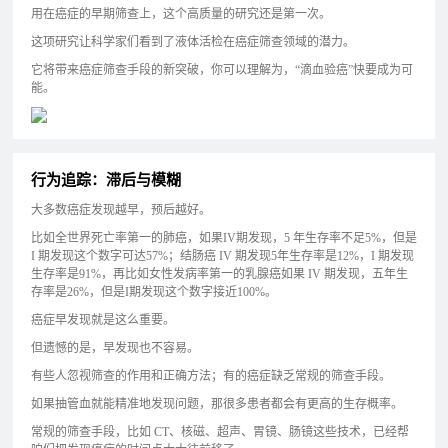
用在癌症的早期筛查上，这个高质量的研究还是第一次。
这项研究让科学家们看到了液体活检在癌症筛查领域的潜力。
它将带来癌症筛查手段的新突破，你可以理解为，“滴血验癌”快要成为可
能。
行为追踪：滞后与模糊
大多数癌症发现越早，预后越好。
比如全世界死亡率第一的肺癌，如果IV期发现，5 年生存率不足5%，但是
I 期发现这个数字可达57%；结肠癌 IV 期发现5年生存率是12%，I 期发现
生存率是91%，再比如女性发病率第一的乳腺癌如果 IV 期发现，五年生
存率是26%，但是I期发现这个数字接近100%。
癌症早发现就是这么重要。
但遗憾的是，早发现也不容易。
有些人忽视筛查的作用和正确方法；有的癌症缺乏常规的筛查手段。
如果抽管血就能精准地发现问题，那很多患者都会有更高的生存概率。
常规的筛查手段，比如 CT、核磁、超声、胃镜、肠镜这些技术，已经帮