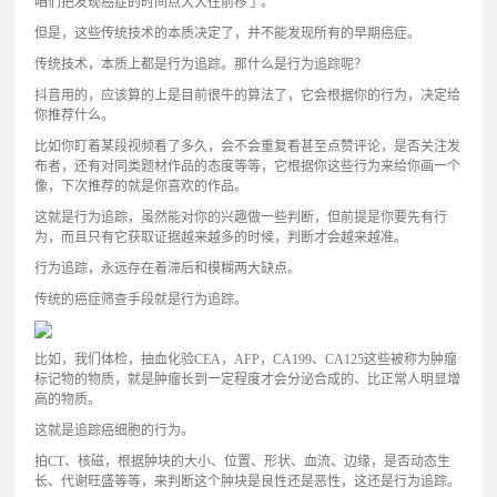
咱们把发现癌症的时间点大大往前移了。
但是，这些传统技术的本质决定了，并不能发现所有的早期癌症。
传统技术，本质上都是行为追踪。那什么是行为追踪呢？
抖音用的，应该算的上是目前很牛的算法了，它会根据你的行为，决定给
你推荐什么。
比如你盯着某段视频看了多久，会不会重复看甚至点赞评论，是否关注发
布者，还有对同类题材作品的态度等等，它根据你这些行为来给你画一个
像，下次推荐的就是你喜欢的作品。
这就是行为追踪，虽然能对你的兴趣做一些判断，但前提是你要先有行
为，而且只有它获取证据越来越多的时候，判断才会越来越准。
行为追踪，永远存在着滞后和模糊两大缺点。
传统的癌症筛查手段就是行为追踪。
比如，我们体检，抽血化验CEA，AFP，CA199、CA125这些被称为肿瘤
标记物的物质，就是肿瘤长到一定程度才会分泌合成的、比正常人明显增
高的物质。
这就是追踪癌细胞的行为。
拍CT、核磁，根据肿块的大小、位置、形状、血流、边缘，是否动态生
长、代谢旺盛等等，来判断这个肿块是良性还是恶性，这还是行为追踪。