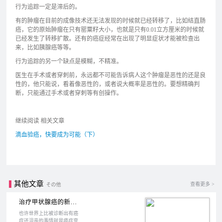
行为追踪一定是滞后的。
有的肿瘤在目前的成像技术还无法发现的时候就已经转移了，比如结直肠
癌，它的原始肿瘤在只有罂粟籽大小，也就是只有0.01立方厘米的时候就
已经发生了转移扩散。还有的癌症经常在出现了明显症状才能被检查出
来，比如胰腺癌等等。
行为追踪的另一个缺点是模糊，不精准。
医生在手术或者穿刺前，永远都不可能告诉病人这个肿瘤是恶性的还是良
性的，他只能说，看着像恶性的，或者说大概率是恶性的。要想精确判
断，只能通过手术或者穿刺等有创操作。
继续阅读 相关文章
滴血验癌，快要成为可能（下）
其他文章
查看更多 >
その他
治疗甲状腺癌的新方法：药物组合治疗
也许世界上比被诊断出有癌
症还沮丧的事情就是癌症变