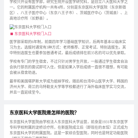
学校只开设有医学部，研究生院开设医学研究科，是旧立八大医科大学之
一。它的附属医疗机构一共有4所，分别是东京医科大学医院（东京新宿
区）、八王子医疗中心（东京八王子市）、茨城医疗中心（茨城县）、上
高地诊疗所（长野县）。
东京医科大学校门入口
医学部采取的6年制，前面四年学习基础医学知识，后两年基本以临床实
习为主。选拔时通常有3种方式：老师推荐、正常考试、特别选拔生。其
中特别选拔生也要参加普通考试，最后成绩排在前35名的可以优先录取。
学校有专门的学生宿舍，不过只针对男学生开放，一般通过学生宿舍自治
会执行部员的面试即可入住，但是如果入学后成绩一直很不理想，有可能
会被从宿舍劝退。
最早和美国堪萨斯大学成为姐妹学校，随后和台湾中山医学大学、韩国的
济州大学、荷兰的乌特勒支大学等学校都进行了海外临床医学实习交流，
并且一直延续至今。
东京医科大学医院是怎样的医院？
东京医科大学医院由学校法人东京医科大学运营，前身是1931年东京医学
专科学校附属的淀桥诊疗所，在新医院成立后（即现在的本馆）正式成为
东京医科大学的附属医院。这是一家综合型医院，同时也是特定功能医院