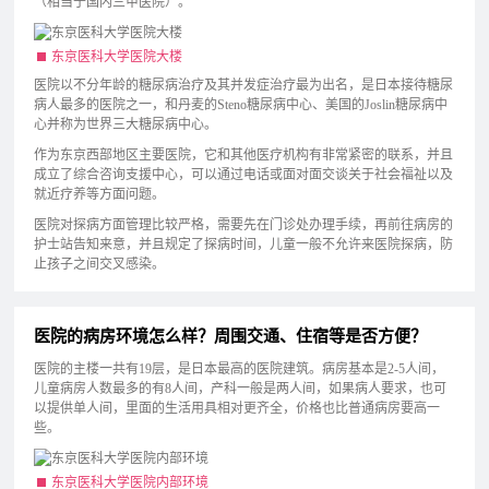
（相当于国内三甲医院）。
东京医科大学医院大楼
医院以不分年龄的糖尿病治疗及其并发症治疗最为出名，是日本接待糖尿
病人最多的医院之一，和丹麦的Steno糖尿病中心、美国的Joslin糖尿病中
心并称为世界三大糖尿病中心。
作为东京西部地区主要医院，它和其他医疗机构有非常紧密的联系，并且
成立了综合咨询支援中心，可以通过电话或面对面交谈关于社会福祉以及
就近疗养等方面问题。
医院对探病方面管理比较严格，需要先在门诊处办理手续，再前往病房的
护士站告知来意，并且规定了探病时间，儿童一般不允许来医院探病，防
止孩子之间交叉感染。
医院的病房环境怎么样？周围交通、住宿等是否方便？
医院的主楼一共有19层，是日本最高的医院建筑。病房基本是2-5人间，
儿童病房人数最多的有8人间，产科一般是两人间，如果病人要求，也可
以提供单人间，里面的生活用具相对更齐全，价格也比普通病房要高一
些。
东京医科大学医院内部环境