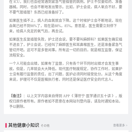
在 ICU，我们也会经常遇到紧急气管插管的病例。护士不仅要给药、准备
器械。同时，也会不断地发出警示。比如，护士会说，病人氧合不好，要
不要气管插管？东西已经准备好了。
如果医生插不上，病人的血氧就会下降。这个时候护士会不断地说，现在
血氧已经不到90%了，现在是88%，85%。意思是，医生需要立刻停下
来，给病人充足的氧气后，再去试。
如果医生反复插管失败，护士还会说，要不要叫麻醉科？如果医生确实插
不进去了，护士会说，已经叫了麻醉医生和耳鼻喉医生，还是准备紧急气
管切开吧。这可不是多管闲事。所有这一切的目的，就是相互监督，保证
流程安全。
一个人可能会出错，如果有了监督，只有各个环节同时出错才会发生事
故。但是，几率就会大大降低。现代医疗制度规定，协作工作时，如果护
士没有履行监督的责任，出了问题，医护必须同时接受处分。从这个角度
来说，护理可不仅是医嘱执行者，同时还是保证医疗安全的代言人。
【备注】
：以上文字内容来自得到 APP《 薄世宁·医学通识五十讲 》，版
权归原作者所有。原作者如不愿意在本网站刊登内容，请及时通知本站，
予以删除。
其他健康小知识
查看更多 >
その他