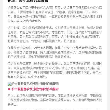
护理：医疗流程的监督者
护理怎么成了医疗安全的代言人呢？其实，这点甚至连很多医生也没有意
识到。《 罗辑思维 》有期节目讲过一个故事，我拿来借用一下。2005
年，美国发生过一起医疗事故。一位有经验的外科医生在给病人做手术的
时候，病人突然呼吸停止。
这个时候，医生必须赶紧停止手术，立刻给病人气管插上管，这样才能保
证呼吸，才能让各个器官不缺氧，才能救命。但是，这个病人气管插管非
常困难。医生多次尝试都失败了。其实，这个时候最好的办法是别插了，
赶紧把气管切开。气管切开同样能供上氧，防止窒息。
但是在这个病例中，尽管有人提醒，但是这个医生还是反复尝试插管。最
终，他错过了最佳时机，病人因为缺氧变成植物人了。这么有经验的医生
犯了这种错误，是他不知道后果吗？他肯定知道。
但是在紧急情况下，过多地关注在操作上，就会忽略其他的问题，比如时
间。大脑能耐受的缺氧时间只有4-5分钟，错过了时间就等同于伤害。这
通常不是技术问题，有个词叫做“窄化效应”，说的就是这个问题。每个人
都有窄化效应，医生也不例外。
护士要监督手术过程并随时作出警示
所以，必须有人对医疗过程进行监督，而且必须根据紧迫程度，不断地发
出级别越来越高的警示。这样才能保证流程安全。作出监督和警示的人就
是护士。