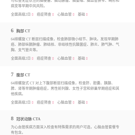
可检查无症状性的脑梗塞、脑动脉瘤、脑萎缩、脑血管狭窄、畸形和
病变等早期中风风险。
全面高级2日
癌症筛查
心脑血管
基础
􀧙
􀧙
􀧙
􀧙
6
胸部 CT
64排螺旋 CT 断层扫描成像，检查肺部微小结节、肿块。发现早期肺
癌、肺部纵膈肿瘤、肺结核、非结核性抗酸菌症、肺炎、肺气肿、气
胸、支气管炎等。
全面高级2日
癌症筛查
心脑血管
基础
􀧙
􀧙
􀧙
􀧙
7
腹部 CT
64排螺旋式 CT 对上下腹部断层扫描成像，检查肝、胆囊、胰腺、
脾、肾等早期肿瘤癌症，男性前列腺、女性子宫和卵巢早期癌症和其
他疾病。
全面高级2日
癌症筛查
心脑血管
基础
􀧙
􀧙
􀧙
􀧙
8
冠状动脉 CTA
为心血管疾病方面深入检查有特殊需求的用户可选，心脑血管套餐专
有包含。