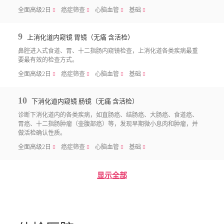
全面高级2日
癌症筛查
心脑血管
基础
􀧙
􀧙
􀧙
􀧙
9
上消化道内窥镜 胃镜（无痛 含活检）
鼻腔进入式食道、胃、十二指肠内窥镜检查，上消化道各类疾病最重
要最有效的检查方式。
全面高级2日
癌症筛查
心脑血管
基础
􀧙
􀧙
􀧙
􀧙
10
下消化道内窥镜 肠镜（无痛 含活检）
诊断下消化道内的各类疾病，如直肠癌、结肠癌、大肠癌、食道癌、
胃癌、⼗⼆指肠肿瘤（壶腹部癌）等，发现早期微小息肉和肿瘤，并
做活检确认性质。
全面高级2日
癌症筛查
心脑血管
基础
􀧙
􀧙
􀧙
􀧙
显示全部