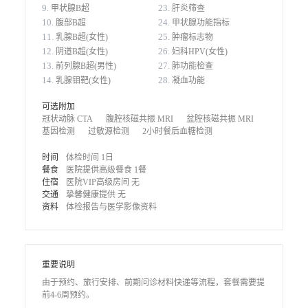
9.
23.
甲状腺B超
肝炎筛查
10.
24.
腹部B超
甲状腺功能指标
11.
25.
乳腺B超(女性)
肿瘤标志物
12.
26.
阴道B超(女性)
妇科HPV(女性)
13.
27.
前列腺B超(男性)
肺功能检查
14.
28.
乳腺钼靶(女性)
凝血功能
可选附加
冠状动脉 CTA
腹腔核磁共振 MRI
盆腔核磁共振 MRI
基因检测
过敏源检测
2小时餐后血糖检测
时间
体检时间 1日
餐食
医院提供高级餐食 1餐
住宿
医院VIP高级房间 无
交通
挚馨健康提供 无
资料
体检报告与医学影像资料
重要说明
由于预约、旅行安排、前期问诊材料快递等流程，套餐需要提
前4-6周预约。