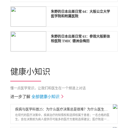
朱野的日本出差日常 64：大阪公立大学
医学院和附属医院
朱野的日本出差日常 63：参观大阪新体
检医院 TMIC 德洲会梅田
健康小知识
懂一点医学常识，让我们和医生在一个频道上对话
进一步了解
全部健康小知识
疾病与医学科普25：为什么医疗决策总是很难？为什么医生总要让病人自己选择?
在现代的医疗决策中，疾病治疗的知情权和选择权属于患者；一名合格的医
生，会在决策前为病人提供尽可能多的医疗方案和选择建议；医疗既是一门
自然科学，也是社会人文科学，好的医疗抉择需要兼顾多方因素；医疗是基
于统计学概率的科学，好的医疗决策也是医生认为“赢面”最大的可能；人们