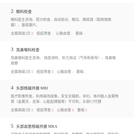
2
眼科检查
眼科医生咨询、视力检查、自动验光、眼压、眼底镜（裂隙镜角
膜）、基底摄片。
全面高级2日
癌症筛查
心脑血管
基础
􀧙
-
-
-
3
耳鼻喉科检查
耳鼻喉科医生咨询、 纯音测听、听力测试（气导和骨导）、耳鼻喉
观察
全面高级2日
癌症筛查
心脑血管
基础
􀧙
􀧙
-
-
4
头部核磁共振 MRI
医疗影像检查，利用磁场成像，安全无辐射。孕妇、体内植入金属物
质（金属牙、支架、心脏起搏器等）不可检，头部CT代替
全面高级2日
癌症筛查
心脑血管
基础
􀧙
􀧙
􀧙
􀧙
5
头部血管核磁共振 MRA