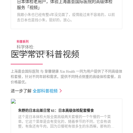
日本体检老用户，体验上海嘉会国际医院的高级体检
服务「视频」
我跟小朱也已经有整4年没见面了，疫情能过来不容易的，以前
去日本也是找小朱，挺好的，放心。
科普系列
科学体检:

医学常识 科普视频
怎么检查才有用？

上海嘉会国际医院 与 挚馨健康 Xin Health 一同为用户提供了不同高级体
检套餐，针对不同年龄和需求。提供不同特点侧重的高级体检套餐，且
价格最优。
进一步了解
全部科普视频
朱野的日本出差日常 61：日本高级体检配套餐食
这个是日本体检大阪全面高级两天套餐的一个午餐的一个菜
单。它这个菜单是会有变化的，随着季节的不同，它会有调
整，有鱼还有牛肉，因为日餐呢有很多生的东西嘛，那有的人
吃不惯，那么其实还可以有西餐可以选的。