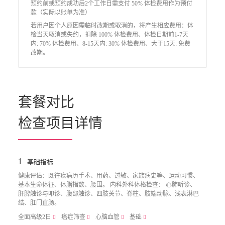
预约前或预约成功后2个工作日需支付 50% 体检费用作为预付
款（实际以账单为准）
若用户因个人原因需临时改期或取消的，将产生相应费用：体
检当天取消或失约，扣除 100% 体检费用、体检日期前1-7天
内: 70% 体检费用、8-15天内: 30% 体检费用、大于15天: 免费
改期。
套餐对比

检查项目详情
1
基础指标
健康评估：既往疾病历手术、用药、过敏、家族病史等、运动习惯、
基本生命体征、体脂指数、腰围。 内科外科体格检查： 心肺听诊、
肝脾触诊与叩诊、腹部触诊、四肢关节、脊柱、肢端动脉、浅表淋巴
结、肛门直肠。
全面高级2日
癌症筛查
心脑血管
基础
􀧙
􀧙
􀧙
􀧙