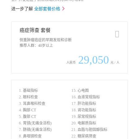
进一步了解
全部套餐价格
癌症筛查 套餐
􀉹
侧重肿瘤癌症的早期发现和诊断
推荐人群：40岁以上
29,050
人民币
元 / 人
1.
15.
基础指标
心电图
2.
16.
眼科检查
血液常规指标
3.
17.
耳鼻喉科检查
肝功能指标
4.
18.
胸部 CT
肾功能指标
5.
19.
腹部 CT
尿常规指标
6.
20.
胃镜(无痛含活检)
电解质指标
7.
21.
肠镜(无痛含活检)
血脂与胆固醇指标
8.
22.
鼻咽镜检查
糖尿病筛查